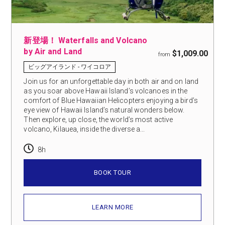
新登場！ Waterfalls and Volcano
by Air and Land
$1,009.00
from
ビッグアイランド - ワイコロア
Join us for an unforgettable day in both air and on land
as you soar above Hawaii Island’s volcanoes in the
comfort of Blue Hawaiian Helicopters enjoying a bird’s
eye view of Hawaii Island’s natural wonders below.
Then explore, up close, the world’s most active
volcano, Kilauea, inside the diverse a...
8h
BOOK TOUR
LEARN MORE