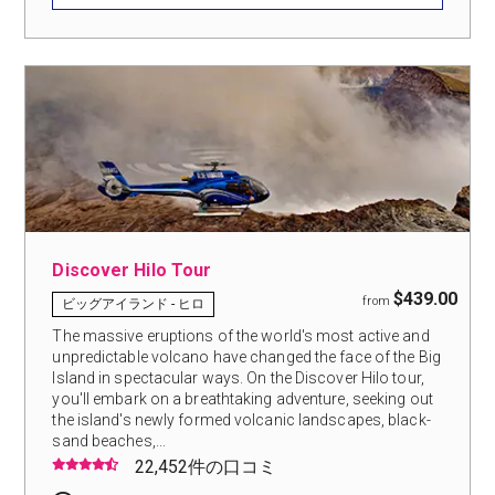
Discover Hilo Tour
$439.00
from
ビッグアイランド - ヒロ
The massive eruptions of the world's most active and
unpredictable volcano have changed the face of the Big
Island in spectacular ways. On the Discover Hilo tour,
you'll embark on a breathtaking adventure, seeking out
the island's newly formed volcanic landscapes, black-
sand beaches,...
22,452件の口コミ