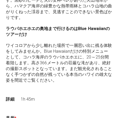
す。黒砂のビーチと火の女神ペレが創った火山地帯か
ら、ハマクア海岸の緑豊かな熱帯雨林とコハラ山地の曲
がりくねった渓谷まで、見逃すことのできない景色ばか
りです。
ラウパホエホエの奥地まで行けるのはBlue Hawaiianの
ツアーだけ
ワイコロアから少し離れた場所で一層思い出に残る体験
をしてみませんか。Blue Hawaiianだけの特別メニュー
として、コハラ海岸のラウパホエホエに、20～25分間
着陸します。高さ366メートルの荘厳な滝があり、絶好
の撮影スポットとなっています。まだ観光化されること
なく手つかずの自然が残っている本当のハワイの雄大な
姿を間近でご覧ください。
詳細
1h 45m