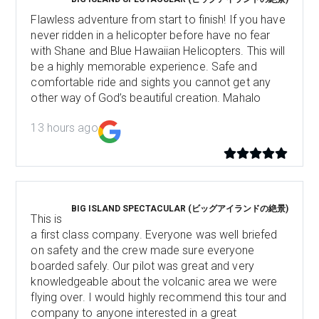
Flawless adventure from start to finish! If you have
never ridden in a helicopter before have no fear
with Shane and Blue Hawaiian Helicopters. This will
be a highly memorable experience. Safe and
comfortable ride and sights you cannot get any
other way of God’s beautiful creation. Mahalo
13 hours ago
BIG ISLAND SPECTACULAR (ビッグアイランドの絶景)
This is
a first class company. Everyone was well briefed
on safety and the crew made sure everyone
boarded safely. Our pilot was great and very
knowledgeable about the volcanic area we were
flying over. I would highly recommend this tour and
company to anyone interested in a great