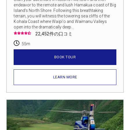
endeavor to the remote and lush Hamakua coast of Big
Island's North Shore. Following this breathtaking
terrain, you will witness the towering sea cliffs of the
Kohala Coast where Waipi'o and Waimanu Valleys
open into the dramatically deep...
22,452件の口コミ
55m
BOOK TOUR
LEARN MORE