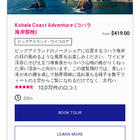
Kohala Coast Adventure (コハラ
海岸探検)
$419.00
from
ビッグアイランド - ワイコロア
ビッグアイランドのノースショアに位置するコハラ海岸
の目の覚めるような風景をお楽しみください。ワイピオ
渓谷にそびえ立つ海食崖からコハラ山地の曲がりくねっ
た深い渓谷へと向かいます。この遊覧飛行では、美しい
滝が水の層を成して熱帯雨林に流れ落ちる様子を数千フ
ィートの上空からご覧になれるだけでなく、古代ハ...
12,072件の口コミ
50m
BOOK TOUR
LEARN MORE