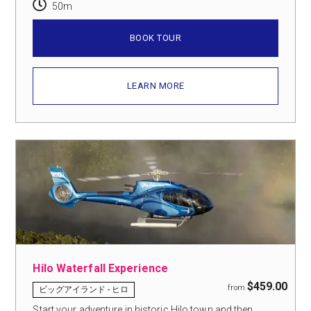
50m
BOOK TOUR
LEARN MORE
Hilo Waterfall Experience
$459.00
from
ビッグアイランド - ヒロ
Start your adventure in historic Hilo town and then