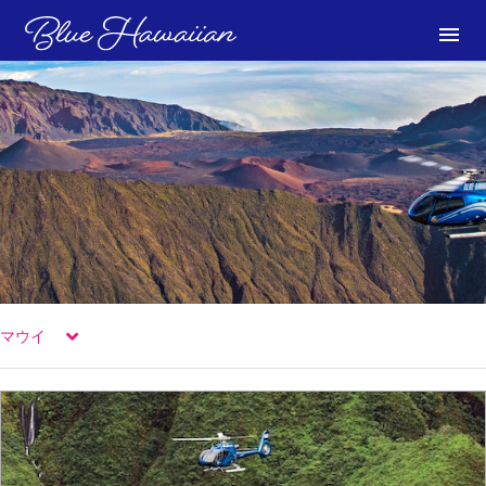
menu
マウイ