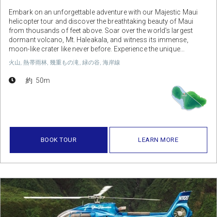
Embark on an unforgettable adventure with our Majestic Maui
helicopter tour and discover the breathtaking beauty of Maui
from thousands of feet above. Soar over the world's largest
dormant volcano, Mt. Haleakala, and witness its immense,
moon-like crater like never before. Experience the unique...
火山, 熱帯雨林, 幾重もの滝, 緑の谷, 海岸線
約 50m
BOOK TOUR
LEARN MORE