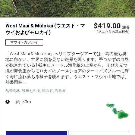
$419.00
West Maui & Molokai (ウエスト・マ
(乗客
ウイおよびモロカイ)
1名あたりの基本料金)
マウイ - カフルイ
「West Maui & Molokai」ヘリコプターツアーでは、島の最も奥
地に向かい、世界に類を見ない絶景を巡ります。手つかずの自然
が残されている142キロメートル海岸線の上空から、そびえ立つ
滝が海食崖からモロカイのノースショアのターコイズブルーに輝
く海に流れ落ちる様子を眺めます。ウエスト・マウイ山地では、
熱帯雨林...
熱帯雨林, 幾重もの滝, 緑の谷, 海食崖
約 50m