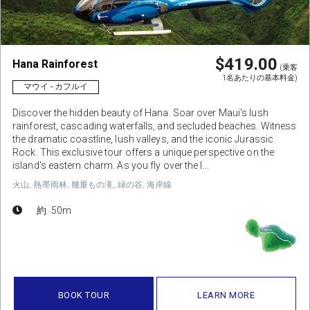
$419.00
Hana Rainforest
(乗客
1名あたりの基本料金)
マウイ - カフルイ
Discover the hidden beauty of Hana. Soar over Maui's lush
rainforest, cascading waterfalls, and secluded beaches. Witness
the dramatic coastline, lush valleys, and the iconic Jurassic
Rock. This exclusive tour offers a unique perspective on the
island's eastern charm. As you fly over the l...
火山, 熱帯雨林, 幾重もの滝, 緑の谷, 海岸線
約 50m
BOOK TOUR
LEARN MORE