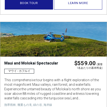
BOOK TOUR
LEARN MORE
$559.00
Maui and Molokai Spectacular
(乗客
1名あたりの基本料金)
マウイ - カフルイ
This comprehensive tour begins with a flight exploration of the
most magnificent Maui valleys, rainforest, and waterfalls.
Experience the untamed beauty of Molokai's north shore as you
soar above 88 miles of rugged coastline and witness towering
waterfalls cascading into the turquoise sea.Land...
熱帯雨林, 幾重もの滝, 緑の谷, 海岸線